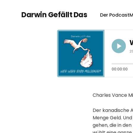
Darwin Gefällt Das
Der Podcast
M
2
00:00:00
Charles Vance Mil
Der kanadische A
Menge Geld. Und e
gehen, die in de
wühlt eine ganze 