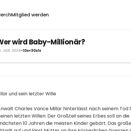
erch
Mitglied werden
Wer wird Baby-Millionär?
9. JAN. 2024
-10s
+30s
1x
lar und sein letzter Wille
nwalt Charles Vance Millar hinterlässt nach seinem Tod 1
inen letzten Willen: Der Großteil seines Erbes soll an die
n nächsten 10 Jahren die meisten Kinder gebärt. Das gro
Stadt auf und lässt Mütter an ihre körperlichen Grenzen g