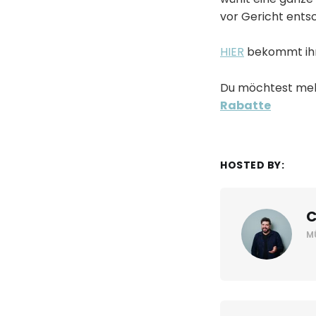
vor Gericht ents
HIER
bekommt ihr 
Du möchtest meh
Rabatte
HOSTED BY:
C
M