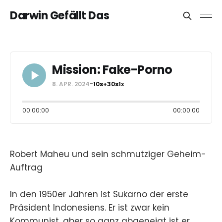
Darwin Gefällt Das
Mission: Fake-Porno
8. APR. 2024
-10s
+30s
1x
00:00:00
00:00:00
Robert Maheu und sein schmutziger Geheim-
Auftrag
In den 1950er Jahren ist Sukarno der erste
Präsident Indonesiens. Er ist zwar kein
Kommunist, aber so ganz abgeneigt ist er