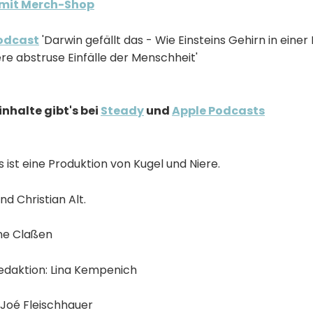
 mit Merch-Shop
odcast
'Darwin gefällt das - Wie Einsteins Gehirn in eine
re abstruse Einfälle der Menschheit'
nhalte gibt's bei
Steady
und
Apple Podcasts
s ist eine Produktion von Kugel und Niere.
nd Christian Alt.
ne Claßen
edaktion: Lina Kempenich
 Joé Fleischhauer