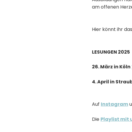
am offenen Herze
Hier könnt ihr da
LESUNGEN 2025
26. März in Köln
4. April in Stra
Auf
Instagram
u
Die
Playlist mit