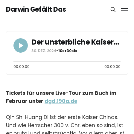
Darwin Gefällt Das
Der unsterbliche Kaiser (DGD Classics)
30. DEZ. 2024
-10s
+30s
1x
00:00:00
00:00:00
Tickets für unsere Live-Tour zum Buch im
Februar unter
dgd.190a.de
Qin Shi Huang Di ist der erste Kaiser Chinas.
Und wie Herrscher 300 v. Chr. eben so sind, ist
er: brutal und selbstsüchtig. Vor allem aber ist