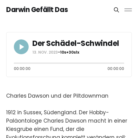
Darwin Gefällt Das
Der Schädel-Schwindel
13. NOV. 2023
-10s
+30s
1x
00:00:00
00:00:00
Charles Dawson und der Piltdownman
1912 in Sussex, Südengland. Der Hobby-
Paläontologe Charles Dawson macht in einer
Kiesgrube einen Fund, der die
Evolutionsforschung komplett verändern soll: