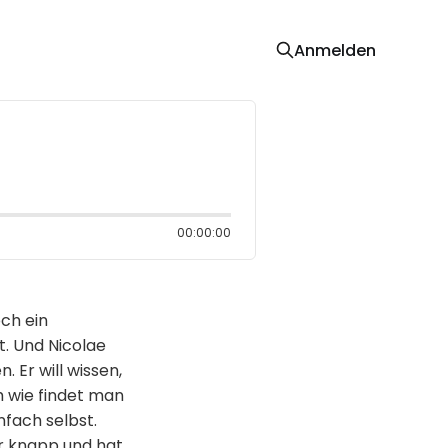
Anmelden
00:00:00
och ein
. Und Nicolae
. Er will wissen,
 wie findet man
nfach selbst.
r knapp und hat