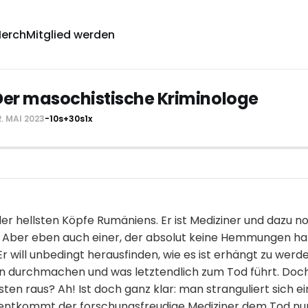
erch
Mitglied werden
Der masochistische Kriminologe
2. MAI 2023
-10s
+30s
1x
 der hellsten Köpfe Rumäniens. Er ist Mediziner und dazu n
Aber eben auch einer, der absolut keine Hemmungen hat
Er will unbedingt herausfinden, wie es ist erhängt zu werden
 durchmachen und was letztendlich zum Tod führt. Doch
en raus? Ah! Ist doch ganz klar: man stranguliert sich ei
 entkommt der forschungsfreudige Mediziner dem Tod nu