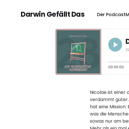
Darwin Gefällt Das
Der Podcast
M
2
00:00:00
Nicolae ist einer
verdammt guter. 
hat eine Mission: 
was die Menschen
sowas nur am best
Mehr als ein mal