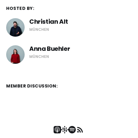
Anna Bühler:
HOSTED BY:
Christian Alt
MÜNCHEN
Christian Alt:
Anna Buehler
MÜNCHEN
Anna Bühler:
MEMBER DISCUSSION:
Christian Alt: